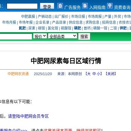
码：
广告服务
入网指南
资费查询
中肥晨报
|
产销动态
|
出厂报价
|
市场日报
|
市场周报
|
产量
|
外贸
|
市场
市场月报
|
市场年报
|
企业名录
|
产品目录
|
供应信息
|
求购信息
|
招商信息
|
农技农
氮肥
|
尿素
|
碳铵
|
氯化铵
|
硫酸铵
|
磷肥
|
普钙
|
磷酸一铵
|
二铵
|
钾肥
|
中肥网尿素每日区域行情
中肥网农资通
2025/11/20 来源：
本网原创
【
大
中
小
】【
关闭
】
本信息有以下可能：
后，
请登陆中肥网会员专区
看服务介绍>>>
，请点击
这里关闭本页面，继续浏览即可
！