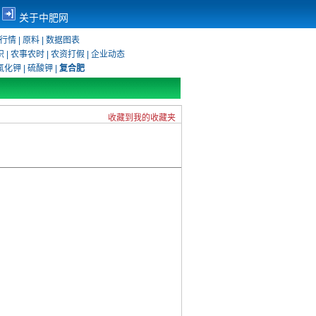
关于中肥网
行情
|
原料
|
数据图表
识
|
农事农时
|
农资打假
|
企业动态
氯化钾
|
硫酸钾
|
复合肥
收藏到我的收藏夹