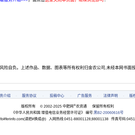
 风险自负。上述作品、数据、图表等所有权利归金农公司,未经本网书面
务介绍
-
服务协议
-
投稿中心
-
广告服务
-
法律声明
-
版
®
版权所有 © 2002-2025 中肥网
农资通 保留所有权利
《中华人民共和国 增值电信业务经营许可证》 编号:
黑B2-20060616号
o#ferinfo.com(请把#换成@) 入网热线:0451-88001128;88001138 传真号码:0451