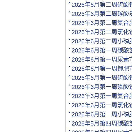
[购买]江西南昌购买水稻专.
2026年6月第二周硫
[代理]江西南昌代理氯基复.
2026年6月第二周碳
[购买]河南驻马店购买二铵.
[购买]河南驻马店购买尿素.
2026年6月第二周复
[购买]河南驻马店购买硫基.
2026年6月第二周氯
[购买]上海购买硫磺粉10吨.
2026年6月第二周小
[购买]广西来宾购买钙镁磷.
[购买]福建漳州购买复合肥.
2026年6月第一周碳
[购买]重庆购买硫酸钾950.
2026年6月第一周尿
[购买]河南开封购买氯化钾.
2026年6月第一周钾
[购买]河南开封购买二铵1..
[购买]河南开封购买尿素1.
2026年6月第一周硫
[代理]青海代理小颗粒尿素.
2026年6月第一周磷
[购买]安徽阜阳购买硫基复.
2026年6月第一周复
[购买]河北石家庄购买水溶.
[购买]陕西榆林购买二铵1.
2026年6月第一周氯
[购买]湖北襄阳购买氯化铵.
2026年6月第一周小
[购买]安徽购买有机肥料5.
2026年5月第四周碳
[购买]四川内江购买钙镁磷.
[购买]四川眉山购买尿素1.