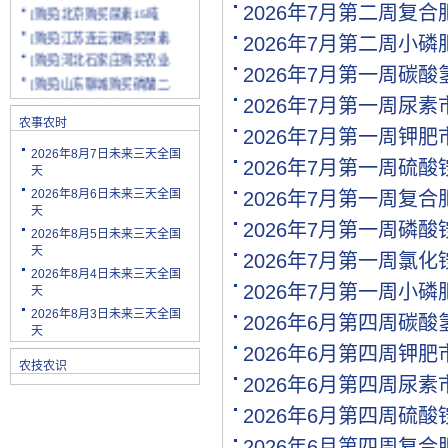
[购买]北京购买尿素15吨
2026年7月第二周复
[购买]江苏连云港购买尿素.
2026年7月第二周小
[购买]河北石家庄购买农业.
2026年7月第一周碳
[购买]山东聊城购买磷酸二.
[购买]陕西渭南购买小麦配.
2026年7月第一周尿
[购买]云南玉溪购买尿素10.
农事农时
2026年7月第一周钾
[购买]山东潍坊购买复合肥.
2026年8月7日未来三天全国
2026年7月第一周硫
[购买]河南安阳购买二铵20.
天
[购买]四川绵阳购买尿素2.
2026年8月6日未来三天全国
2026年7月第一周复
[购买]天津购买小颗粒尿素.
天
2026年7月第一周磷
[购买]内蒙古购买复合肥10.
2026年8月5日未来三天全国
天
[购买]天津购买大颗粒尿素.
2026年7月第一周氯
2026年8月4日未来三天全国
[购买]河南新乡购买冲施肥.
2026年7月第一周小
天
[购买]山东济宁购买尿素10.
2026年8月3日未来三天全国
2026年6月第四周碳
[代理]陕西渭南代理小麦配.
天
[购买]新疆克孜勒苏柯尔克.
2026年6月第四周钾
农技农识
[购买]宁夏购买罗硫酸钾(.
2026年6月第四周尿
[购买]河北石家庄购买硫酸.
2026年6月第四周硫
[购买]四川购买复合肥10吨.
[购买]四川绵阳购买水溶肥.
2026年6月第四周复