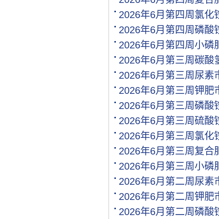
[购买]内蒙古通辽求购尿素.
2026年6月第四周氯
[购买]上海寻找代工企业
2026年6月第四周磷
[购买]广西柳州购买尿素20.
[购买]内蒙古呼伦贝尔购买.
2026年6月第四周小
[购买]北京购买缓控释复合.
2026年6月第三周碳
[购买]江西南昌购买氯化钾.
2026年6月第三周尿
[代理]内蒙通辽代理硝酸钾.
[购买]黑龙江佳木斯购买尿.
2026年6月第三周钾
[购买]辽宁沈阳购买尿素35.
2026年6月第三周磷
[购买]四川成都购买包膜尿.
2026年6月第三周硫
[购买]山东菏泽购买复合肥.
[购买]内蒙古通辽购买尿素.
2026年6月第三周氯
[购买]新疆喀什购买一铵5.
2026年6月第三周复
[购买]山东滨州购买缓控释.
2026年6月第三周小
[购买]广东广州购买尿素10.
[代理]河北邯郸代理水溶肥.
2026年6月第二周尿
[购买]新疆图木舒克购买大.
2026年6月第二周钾
[购买]江西南昌购买硫基复.
2026年6月第二周磷
[购买]江西南昌购买掺混肥.