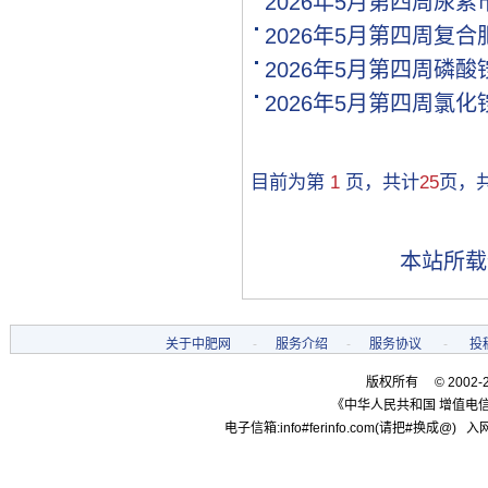
2026年5月第四周尿
[购买]贵州黔西南布依族苗.
2026年5月第四周复
[购买]湖南邵阳购买氯基复.
2026年5月第四周磷
[购买]黑龙江双鸭山购买尿.
[购买]甘肃高台购买全水溶.
2026年5月第四周氯
[购买]内蒙古通辽购买硫基.
[购买]河南开封购买氯化钾.
[购买]河南开封购买二铵1..
目前为第
1
页，共计
25
页，
[购买]河南开封购买尿素1.
[购买]河北邢台购买控释掺.
[购买]江苏盐城购买一铵10.
本站所载
[代理]新疆和田代理硫酸铵.
[购买]甘肃白银购买尿素10.
[购买]山西吕梁购买复合肥.
[购买]黑龙江双鸭山购买一.
关于中肥网
-
服务介绍
-
服务协议
-
投
[代理]河南代理磷酸二铵10.
版权所有 © 2002-
[购买]陕西宝鸡购买复合肥.
《中华人民共和国 增值电信
[代理]广西柳州代理硫基复.
电子信箱:info#ferinfo.com(请把#换成@) 入网
[购买]内蒙古赤峰购买复合.
[购买]广东肇庆购买复合肥.