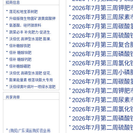
招商信息
2026年7月第三周钾
莲花松地宝茶树肥
2026年7月第三周尿
升级版微生物菌矿源黄腐酸钾
2026年7月第三周碳
氨基酸、硅钙镁原料
蔬菜必丰 补充肥力 促进生.
2026年7月第三周硫
沃倍优 高钾型水溶肥 膨果.
2026年7月第三周复
倍补糖醇铁肥
倍补 糖醇锌肥
2026年7月第三周磷
倍补 糖醇钙肥
2026年7月第三周氯
倍补糖醇硼肥
2026年7月第三周小
沃倍优 高磷型水溶肥 促花.
膨果能量素 根茎块膨大专用
2026年7月第二周碳
沃倍绿黄叶病叶一喷绿水溶肥
2026年7月第二周钾
共享询单
2026年7月第二周尿
2026年7月第二周氯
2026年7月第二周磷
2026年7月第二周硫
[购买]广东清远购买农业用.