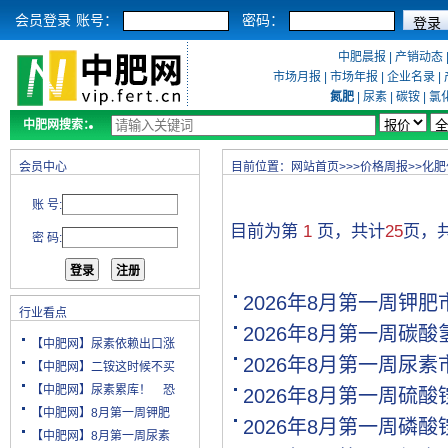
会员登录
账号：
密码：
中肥晨报
|
产销动态
市场月报
|
市场年报
|
企业名录
|
氮肥
|
尿素
|
碳铵
|
氯
中肥网搜索：
会员中心
目前位置：
网站首页
>>>
价格周报
>>
化肥
账 号:
目前为第
1
页，共计
25
页，
密 码:
2026年8月第一周钾
行业看点
2026年8月第一周碳
【中肥网】尿素依赖出口涨
2026年8月第一周尿
【中肥网】二铵这时候不买
【中肥网】尿素累库！ 恐
2026年8月第一周硫
【中肥网】8月第一周钾肥
2026年8月第一周磷
【中肥网】8月第一周尿素