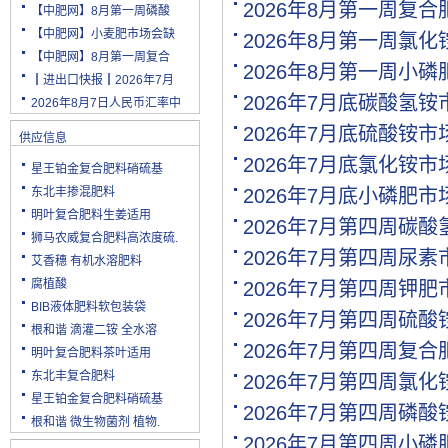
2026年8月第一周复
【中肥网】8月第一周磷酸
【中肥网】小麦肥市场会缺
2026年8月第一周氯
【中肥网】8月第一周复合
2026年8月第一周小
┃进出口快报┃2026年7月
2026年7月底碳酸氢
2026年8月7日人民币汇率中
2026年7月底硫酸铵市
供应信息
2026年7月底氯化铵市
星王铂金复合肥料硝硫基
东北丰掺混肥料
2026年7月底小磷肥市
明叶复合肥料生姜适用
2026年7月第四周碳
狮马农威复合肥料高浓度硫.
2026年7月第四周尿
艾香穗 有机水溶肥料
腐植酸
2026年7月第四周钾
BIB液体肥料软包装袋
2026年7月第四周硫
根和谐 滴灌二铵 全水溶
2026年7月第四周复
明叶复合肥料茶叶适用
东北丰复合肥料
2026年7月第四周氯
星王铂金复合肥料硝硫基
2026年7月第四周磷
根和谐 微生物菌剂 植物.
2026年7月第四周小