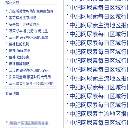
招商信息
中肥网尿素每日区域行
升级版微生物菌矿源黄腐酸钾
中肥网尿素每日区域行
莲花松地宝茶树肥
中肥网尿素主流地区报
氨基酸、硅钙镁原料
蔬菜必丰 补充肥力 促进生.
中肥网尿素每日区域行
沃倍优 高钾型水溶肥 膨果.
中肥网尿素每日区域行
倍补糖醇铁肥
倍补 糖醇锌肥
中肥网尿素每日区域行
倍补 糖醇钙肥
中肥网尿素每日区域行
倍补糖醇硼肥
中肥网尿素每日区域行
沃倍优 高磷型水溶肥 促花.
膨果能量素 根茎块膨大专用
中肥网尿素主流地区报
沃倍绿黄叶病叶一喷绿水溶肥
中肥网尿素每日区域行
共享询单
中肥网尿素每日区域行
中肥网尿素每日区域行
中肥网尿素主流地区报
[购买]广东清远购买农业用.
中肥网尿素每日区域行
[购买]北京购买尿素15吨