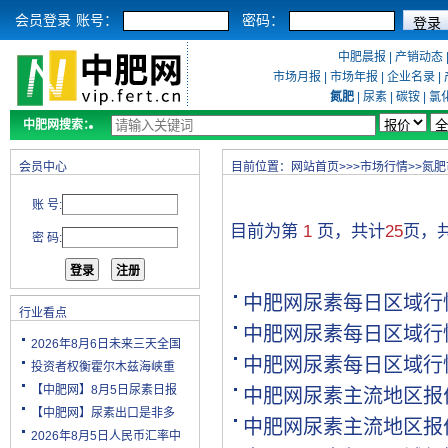
会员登录
账号：
密码：
中肥晨报
|
产销动态
市场月报
|
市场年报
|
企业名录
|
氮肥
|
尿素
|
碳铵
|
氯
中肥网搜索：
会员中心
目前位置：
网站首页
>>>
市场行情
>>
氮肥
账 号:
目前为第
1
页，共计
25
页，
密 码:
中肥网尿素每日区域行
行业看点
中肥网尿素每日区域行
2026年8月6日未来三天全国
中肥网尿素每日区域行
投资者权衡霍尔木兹海峡重
【中肥网】8月5日尿素日报
中肥网尿素主流地区报
【中肥网】尿素出口是非多
中肥网尿素主流地区报
2026年8月5日人民币汇率中