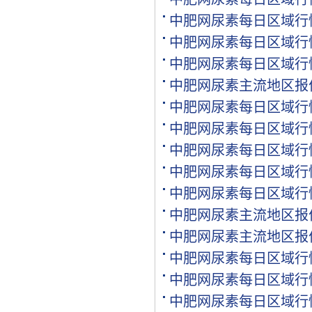
[购买]内蒙古通辽求购尿素.
中肥网尿素每日区域行
[购买]上海寻找代工企业
[购买]广西柳州购买尿素20.
中肥网尿素每日区域行
[购买]内蒙古呼伦贝尔购买.
中肥网尿素每日区域行
[购买]北京购买缓控释复合.
中肥网尿素主流地区报
[购买]江西南昌购买氯化钾.
[代理]内蒙通辽代理硝酸钾.
中肥网尿素每日区域行
[购买]黑龙江佳木斯购买尿.
中肥网尿素每日区域行
[购买]辽宁沈阳购买尿素35.
中肥网尿素每日区域行
[购买]四川成都购买包膜尿.
[购买]山东菏泽购买复合肥.
中肥网尿素每日区域行
[购买]内蒙古通辽购买尿素.
中肥网尿素每日区域行
[购买]新疆喀什购买一铵5.
中肥网尿素主流地区报
[购买]山东滨州购买缓控释.
[购买]广东广州购买尿素10.
中肥网尿素主流地区报
[代理]河北邯郸代理水溶肥.
中肥网尿素每日区域行
[购买]新疆图木舒克购买大.
[购买]江西南昌购买硫基复.
中肥网尿素每日区域行
[购买]江西南昌购买掺混肥.
中肥网尿素每日区域行
[购买]江西南昌购买水稻专.