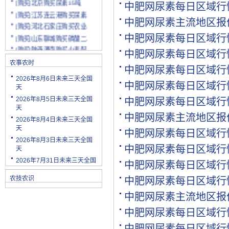
中肥网尿素每日区域行
[购买]江苏连云港购买尿素.
中肥网尿素主流地区报
[购买]河北石家庄购买农业.
[购买]山东聊城购买磷酸二.
中肥网尿素每日区域行
[购买]陕西渭南购买小麦配.
中肥网尿素每日区域行
[购买]云南玉溪购买尿素10.
农事农时
[购买]山东潍坊购买复合肥.
中肥网尿素每日区域行
2026年8月6日未来三天全国
[购买]河南安阳购买二铵20.
中肥网尿素每日区域行
天
[购买]四川绵阳购买尿素2.
2026年8月5日未来三天全国
中肥网尿素每日区域行
[购买]天津购买小颗粒尿素.
天
[购买]内蒙古购买复合肥10.
中肥网尿素主流地区报
2026年8月4日未来三天全国
[购买]天津购买大颗粒尿素.
天
中肥网尿素每日区域行
[购买]河南新乡购买冲施肥.
2026年8月3日未来三天全国
中肥网尿素每日区域行
天
[购买]山东济宁购买尿素10.
2026年7月31日未来三天全国
[代理]陕西渭南代理小麦配.
中肥网尿素每日区域行
[购买]新疆克孜勒苏柯尔克.
农技农识
中肥网尿素每日区域行
[购买]宁夏购买罗硫酸钾(.
中肥网尿素主流地区报
[购买]河北石家庄购买硫酸.
[购买]四川购买复合肥10吨.
中肥网尿素每日区域行
[购买]四川绵阳购买水溶肥.
中肥网尿素每日区域行