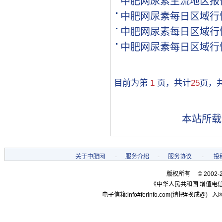
中肥网尿素主流地区报
[购买]贵州黔西南布依族苗.
中肥网尿素每日区域行
[购买]湖南邵阳购买氯基复.
[购买]黑龙江双鸭山购买尿.
中肥网尿素每日区域行
[购买]甘肃高台购买全水溶.
中肥网尿素每日区域行
[购买]内蒙古通辽购买硫基.
[购买]河南开封购买氯化钾.
[购买]河南开封购买二铵1..
目前为第
1
页，共计
25
页，
[购买]河南开封购买尿素1.
[购买]河北邢台购买控释掺.
[购买]江苏盐城购买一铵10.
本站所载
[代理]新疆和田代理硫酸铵.
[购买]甘肃白银购买尿素10.
[购买]山西吕梁购买复合肥.
[购买]黑龙江双鸭山购买一.
关于中肥网
-
服务介绍
-
服务协议
-
投
[代理]河南代理磷酸二铵10.
版权所有 © 2002-
[购买]陕西宝鸡购买复合肥.
《中华人民共和国 增值电信
[代理]广西柳州代理硫基复.
电子信箱:info#ferinfo.com(请把#换成@) 入网
[购买]内蒙古赤峰购买复合.
[购买]广东肇庆购买复合肥.
[购买]江苏南京购买复合肥.