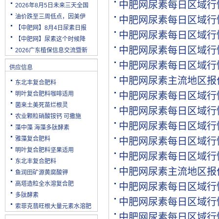
中肥网尿素每日区域行
2026年8月5日未来三天全国
油价跌至三周低点，因美伊
中肥网尿素每日区域行
【中肥网】8月4日尿素日报
中肥网尿素每日区域行
【中肥网】尿素这个时候降
中肥网尿素每日区域行
2026广东植保信息交流暨新
中肥网尿素每日区域行
供应信息
中肥网尿素主流地区报
东北丰复合肥料
明叶复合肥料咖啡适用
中肥网尿素每日区域行
菌来土美死苗烂根灵
中肥网尿素每日区域行
农业颗粒硝酸铵钙 可撒施
中肥网尿素每日区域行
藻中藻 海藻多肽酵素
雅藻复合肥料
中肥网尿素每日区域行
明叶复合肥料坚果适用
中肥网尿素每日区域行
东北丰复合肥料
中肥网尿素主流地区报
鱼润田矿源黄腐酸钾
高塔造粒全水溶复合肥
中肥网尿素每日区域行
多肽酵素
中肥网尿素每日区域行
索菲克翡旺根大量元素水溶肥
中肥网尿素每日区域行