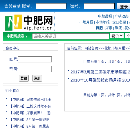
会员登录
账号：
密码：
中肥晨报
|
产销动态
市场月报
|
市场年报
|
企业名录
|
氮肥
|
尿素
|
碳铵
|
氯
中肥网搜索：
会员中心
目前位置：
网站首页
>>>
化肥市场月报
>>
账 号:
目前为第
1
页，共计
1
页，共
密 码:
2017年3月第二周磷肥市场周报
2
2010年10月磷酸铵市场月报
2010
行业看点
目前为第
1
页，共计
1
页，共
【中肥网】尿素依赖出口涨
【中肥网】二铵这时候不买
【中肥网】尿素累库！ 恐
【中肥网】8月第一周钾肥
【中肥网】8月第一周尿素