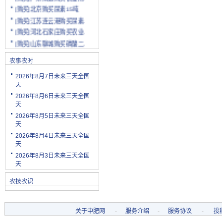
[购买]北京购买尿素15吨
[购买]江苏连云港购买尿素.
[购买]河北石家庄购买农业.
[购买]山东聊城购买磷酸二.
[购买]陕西渭南购买小麦配.
农事农时
[购买]云南玉溪购买尿素10.
[购买]山东潍坊购买复合肥.
2026年8月7日未来三天全国
天
[购买]河南安阳购买二铵20.
2026年8月6日未来三天全国
[购买]四川绵阳购买尿素2.
天
[购买]天津购买小颗粒尿素.
2026年8月5日未来三天全国
[购买]内蒙古购买复合肥10.
天
[购买]天津购买大颗粒尿素.
2026年8月4日未来三天全国
[购买]河南新乡购买冲施肥.
天
[购买]山东济宁购买尿素10.
2026年8月3日未来三天全国
天
[代理]陕西渭南代理小麦配.
[购买]新疆克孜勒苏柯尔克.
农技农识
[购买]宁夏购买罗硫酸钾(.
[购买]河北石家庄购买硫酸.
关于中肥网
-
服务介绍
-
服务协议
-
投
[购买]四川购买复合肥10吨.