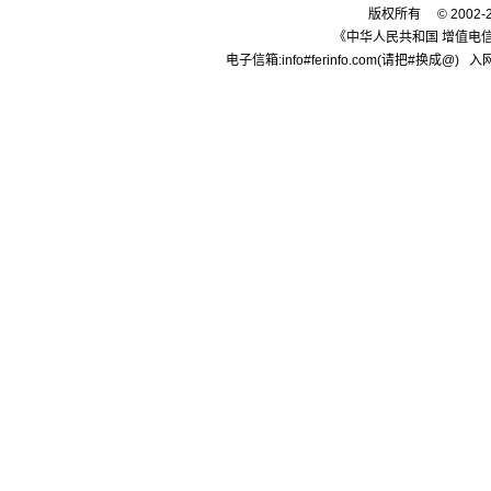
[购买]四川绵阳购买水溶肥.
版权所有 © 2002-
[购买]内蒙古通辽求购尿素.
《中华人民共和国 增值电信
[购买]上海寻找代工企业
电子信箱:info#ferinfo.com(请把#换成@) 入网
[购买]广西柳州购买尿素20.
[购买]内蒙古呼伦贝尔购买.
[购买]北京购买缓控释复合.
[购买]江西南昌购买氯化钾.
[代理]内蒙通辽代理硝酸钾.
[购买]黑龙江佳木斯购买尿.
[购买]辽宁沈阳购买尿素35.
[购买]四川成都购买包膜尿.
[购买]山东菏泽购买复合肥.
[购买]内蒙古通辽购买尿素.
[购买]新疆喀什购买一铵5.
[购买]山东滨州购买缓控释.
[购买]广东广州购买尿素10.
[代理]河北邯郸代理水溶肥.
[购买]新疆图木舒克购买大.
[购买]江西南昌购买硫基复.
[购买]江西南昌购买掺混肥.