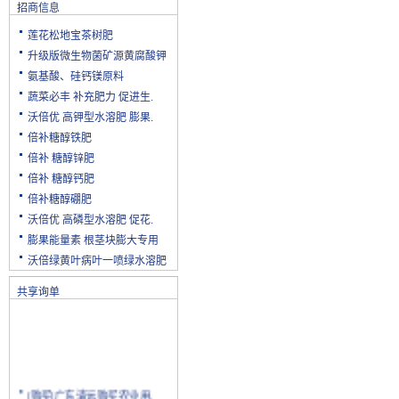
招商信息
莲花松地宝茶树肥
升级版微生物菌矿源黄腐酸钾
氨基酸、硅钙镁原料
蔬菜必丰 补充肥力 促进生.
沃倍优 高钾型水溶肥 膨果.
倍补糖醇铁肥
倍补 糖醇锌肥
倍补 糖醇钙肥
倍补糖醇硼肥
沃倍优 高磷型水溶肥 促花.
膨果能量素 根茎块膨大专用
沃倍绿黄叶病叶一喷绿水溶肥
共享询单
[购买]广东清远购买农业用.