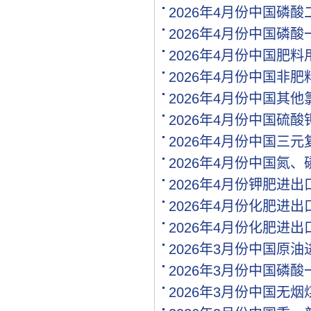
2026年4月份中国磷
[购买]上海寻找代工企业
[购买]广西柳州购买尿素20.
2026年4月份中国磷
[购买]内蒙古呼伦贝尔购买.
2026年4月份中国肥
[购买]北京购买缓控释复合.
[购买]江西南昌购买氯化钾.
2026年4月份中国非
[代理]内蒙通辽代理硝酸钾.
2026年4月份中国其
[购买]黑龙江佳木斯购买尿.
2026年4月份中国硫
[购买]辽宁沈阳购买尿素35.
[购买]四川成都购买包膜尿.
2026年4月份中国三
[购买]山东菏泽购买复合肥.
2026年4月份中国氮
[购买]内蒙古通辽购买尿素.
2026年4月份钾肥进
[购买]新疆喀什购买一铵5.
[购买]山东滨州购买缓控释.
2026年4月份化肥进出
[购买]广东广州购买尿素10.
2026年4月份化肥进
[代理]河北邯郸代理水溶肥.
2026年3月份中国原
[购买]新疆图木舒克购买大.
[购买]江西南昌购买硫基复.
2026年3月份中国磷
[购买]江西南昌购买掺混肥.
2026年3月份中国无
[购买]江西南昌购买水稻专.