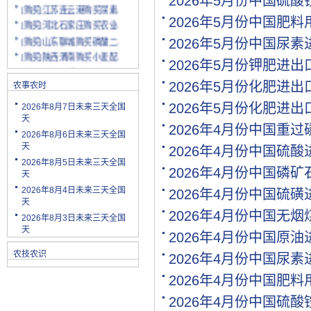
2026年5月份中国硫
[购买]江苏连云港购买尿素.
[购买]河北石家庄购买农业.
2026年5月份中国肥
[购买]山东聊城购买磷酸二.
2026年5月份中国尿
[购买]陕西渭南购买小麦配.
2026年5月份钾肥进
[购买]云南玉溪购买尿素10.
[购买]山东潍坊购买复合肥.
2026年5月份化肥进出
农事农时
[购买]河南安阳购买二铵20.
2026年5月份化肥进
2026年8月7日未来三天全国
[购买]四川绵阳购买尿素2.
天
2026年4月份中国重
[购买]天津购买小颗粒尿素.
2026年8月6日未来三天全国
[购买]内蒙古购买复合肥10.
天
2026年4月份中国硫
[购买]天津购买大颗粒尿素.
2026年8月5日未来三天全国
2026年4月份中国磷
天
[购买]河南新乡购买冲施肥.
2026年8月4日未来三天全国
2026年4月份中国硫
[购买]山东济宁购买尿素10.
天
[代理]陕西渭南代理小麦配.
2026年4月份中国无
2026年8月3日未来三天全国
[购买]新疆克孜勒苏柯尔克.
天
2026年4月份中国原
[购买]宁夏购买罗硫酸钾(.
农技农识
2026年4月份中国尿
[购买]河北石家庄购买硫酸.
[购买]四川购买复合肥10吨.
2026年4月份中国肥
[购买]四川绵阳购买水溶肥.
2026年4月份中国硫
[购买]内蒙古通辽求购尿素.