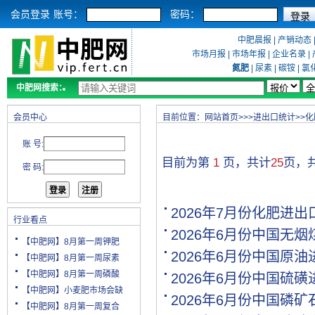
会员登录
账号：
密码：
中肥晨报
|
产销动态
市场月报
|
市场年报
|
企业名录
|
氮肥
|
尿素
|
碳铵
|
氯
中肥网搜索：
会员中心
目前位置：
网站首页
>>>
进出口统计
>>
化
账 号:
目前为第
1
页，共计
25
页，
密 码:
2026年7月份化肥进
行业看点
2026年6月份中国无
【中肥网】8月第一周钾肥
2026年6月份中国原
【中肥网】8月第一周尿素
【中肥网】8月第一周磷酸
2026年6月份中国硫
【中肥网】小麦肥市场会缺
2026年6月份中国磷
【中肥网】8月第一周复合