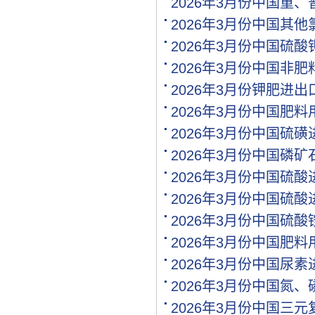
2026年3月份中国重
[代理]江西南昌代理氯基复.
[购买]河南驻马店购买二铵.
2026年3月份中国其
[购买]河南驻马店购买尿素.
2026年3月份中国硫
[购买]河南驻马店购买硫基.
2026年3月份中国非
[购买]上海购买硫磺粉10吨.
[购买]广西来宾购买钙镁磷.
2026年3月份钾肥进
[购买]福建漳州购买复合肥.
2026年3月份中国肥
[购买]重庆购买硫酸钾950.
2026年3月份中国硫
[购买]河南开封购买氯化钾.
[购买]河南开封购买二铵1..
2026年3月份中国磷
[购买]河南开封购买尿素1.
2026年3月份中国硫
[代理]青海代理小颗粒尿素.
2026年3月份中国硫
[购买]安徽阜阳购买硫基复.
[购买]河北石家庄购买水溶.
2026年3月份中国硫
[购买]陕西榆林购买二铵1.
2026年3月份中国肥
[购买]湖北襄阳购买氯化铵.
[购买]安徽购买有机肥料5.
2026年3月份中国尿
[购买]四川内江购买钙镁磷.
2026年3月份中国氮
[购买]四川眉山购买尿素1.
2026年3月份中国三
[购买]贵州黔西南布依族苗.