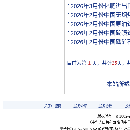
[购买]湖南邵阳购买氯基复.
2026年3月份化肥进
[购买]黑龙江双鸭山购买尿.
2026年2月份中国无
[购买]甘肃高台购买全水溶.
2026年2月份中国原
[购买]内蒙古通辽购买硫基.
[购买]河南开封购买氯化钾.
2026年2月份中国硫
[购买]河南开封购买二铵1..
2026年2月份中国磷
[购买]河南开封购买尿素1.
[购买]河北邢台购买控释掺.
[购买]江苏盐城购买一铵10.
目前为第
1
页，共计
25
页，
[代理]新疆和田代理硫酸铵.
[购买]甘肃白银购买尿素10.
[购买]山西吕梁购买复合肥.
本站所载
[购买]黑龙江双鸭山购买一.
[代理]河南代理磷酸二铵10.
[购买]陕西宝鸡购买复合肥.
[代理]广西柳州代理硫基复.
关于中肥网
-
服务介绍
-
服务协议
-
投
[购买]内蒙古赤峰购买复合.
版权所有 © 2002-
[购买]广东肇庆购买复合肥.
《中华人民共和国 增值电信
[购买]江苏南京购买复合肥.
电子信箱:info#ferinfo.com(请把#换成@) 入网