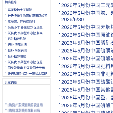
招商信息
2026年5月份中国三
莲花松地宝茶树肥
2026年5月份中国氮
升级版微生物菌矿源黄腐酸钾
2026/6/30
氨基酸、硅钙镁原料
2026年5月份中国无
蔬菜必丰 补充肥力 促进生.
沃倍优 高钾型水溶肥 膨果.
2026年5月份中国原
倍补糖醇铁肥
2026年5月份中国磷
倍补 糖醇锌肥
2026年5月份中国硫
倍补 糖醇钙肥
倍补糖醇硼肥
2026年5月份中国硫
沃倍优 高磷型水溶肥 促花.
2026年5月份中国肥
膨果能量素 根茎块膨大专用
2026年5月份中国非
沃倍绿黄叶病叶一喷绿水溶肥
2026年5月份中国硫
共享询单
2026年5月份中国其
2026年5月份中国重
[购买]广东清远购买农业用.
2026年5月份中国磷
[购买]北京购买尿素15吨