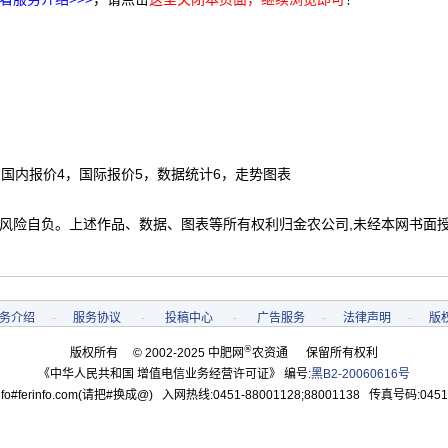
，国内报价4，国际报价5，数据统计6，走势图表
 风险自负。上述作品、数据、图表等所有权利归金农公司,未经本网书面
务介绍
-
服务协议
-
投稿中心
-
广告服务
-
法律声明
-
版
®
版权所有 © 2002-2025 中肥网
农资通 保留所有权利
《中华人民共和国 增值电信业务经营许可证》 编号:
黑B2-20060616号
o#ferinfo.com(请把#换成@) 入网热线:0451-88001128;88001138 传真号码:0451