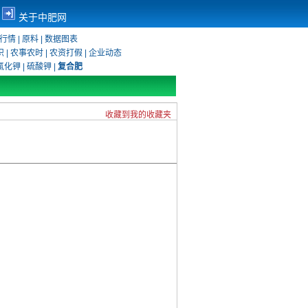
关于中肥网
行情
|
原料
|
数据图表
识
|
农事农时
|
农资打假
|
企业动态
氯化钾
|
硫酸钾
|
复合肥
收藏到我的收藏夹