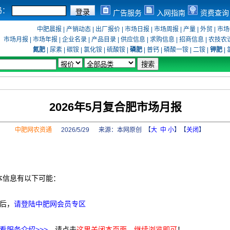
码：
广告服务
入网指南
资费查询
中肥晨报
|
产销动态
|
出厂报价
|
市场日报
|
市场周报
|
产量
|
外贸
|
市场
市场月报
|
市场年报
|
企业名录
|
产品目录
|
供应信息
|
求购信息
|
招商信息
|
农技农
氮肥
|
尿素
|
碳铵
|
氯化铵
|
硫酸铵
|
磷肥
|
普钙
|
磷酸一铵
|
二铵
|
钾肥
|
2026年5月复合肥市场月报
中肥网农资通
2026/5/29 来源：
本网原创
【
大
中
小
】【
关闭
】
本信息有以下可能：
后，
请登陆中肥网会员专区
看服务介绍>>>
，请点击
这里关闭本页面，继续浏览即可
！