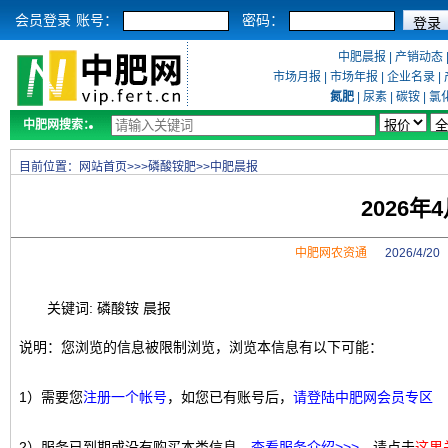
会员登录
账号：
密码：
中肥晨报
|
产销动态
市场月报
|
市场年报
|
企业名录
|
氮肥
|
尿素
|
碳铵
|
氯
中肥网搜索：
目前位置：
网站首页
>>>
磷酸铵肥
>>
中肥晨报
2026年
中肥网农资通
2026/4/2
关键词: 磷酸铵 晨报
说明：您浏览的信息被限制浏览，浏览本信息有以下可能：
1）需要您
注册一个帐号
，如您已有账号后，
请登陆中肥网会员专区
2）服务已到期或没有购买本类信息，
查看服务介绍>>>
，请点击
这里