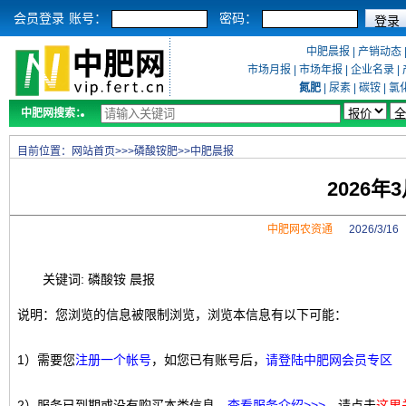
会员登录
账号：
密码：
中肥晨报
|
产销动态
市场月报
|
市场年报
|
企业名录
|
氮肥
|
尿素
|
碳铵
|
氯
中肥网搜索：
目前位置：
网站首页
>>>
磷酸铵肥
>>
中肥晨报
2026年
中肥网农资通
2026/3/1
关键词: 磷酸铵 晨报
说明：您浏览的信息被限制浏览，浏览本信息有以下可能：
1）需要您
注册一个帐号
，如您已有账号后，
请登陆中肥网会员专区
2）服务已到期或没有购买本类信息，
查看服务介绍>>>
，请点击
这里