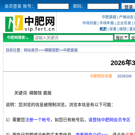
会员登录
账号：
密码：
中肥晨报
|
产销动态
市场月报
|
市场年报
|
企业名录
|
氮肥
|
尿素
|
碳铵
|
氯
中肥网搜索：
目前位置：
网站首页
>>>
磷酸铵肥
>>
中肥晨报
2026
中肥网农资通
2026/3/
关键词: 磷酸铵 晨报
说明：您浏览的信息被限制浏览，浏览本信息有以下可能：
1）需要您
注册一个帐号
，如您已有账号后，
请登陆中肥网会员专区
2）服务已到期或没有购买本类信息，
查看服务介绍>>>
，请点击
这里