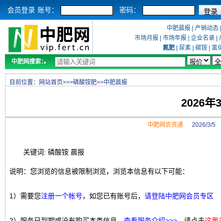
会员登录
账号：
密码：
中肥晨报
|
产销动态
市场月报
|
市场年报
|
企业名录
|
氮肥
|
尿素
|
碳铵
|
氯
中肥网搜索：
目前位置：
网站首页
>>>
磷酸铵肥
>>
中肥晨报
2026
中肥网农资通
2026/3/
关键词: 磷酸铵 晨报
说明：您浏览的信息被限制浏览，浏览本信息有以下可能：
1）需要您
注册一个帐号
，如您已有账号后，
请登陆中肥网会员专区
2）服务已到期或没有购买本类信息，
查看服务介绍>>>
，请点击
这里