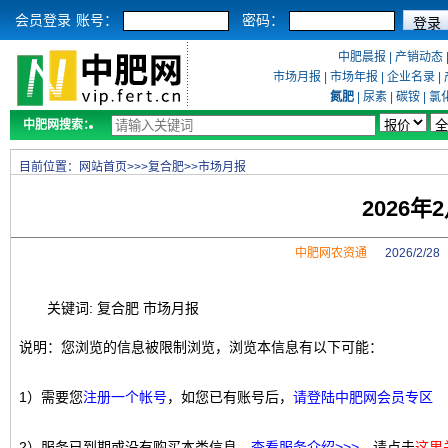
会员登录
账号：
密码：
中肥晨报
|
产销动态
市场月报
|
市场年报
|
企业名录
|
氮肥
|
尿素
|
碳铵
|
氯
中肥网搜索：
目前位置：
网站首页
>>>
复合肥
>>
市场月报
2026
中肥网农资通
2026/2/2
关键词: 复合肥 市场月报
说明：您浏览的信息被限制浏览，浏览本信息有以下可能：
1）需要您
注册一个帐号
，如您已有账号后，
请登陆中肥网会员专区
2）服务已到期或没有购买本类信息，
查看服务介绍>>>
，请点击
这里