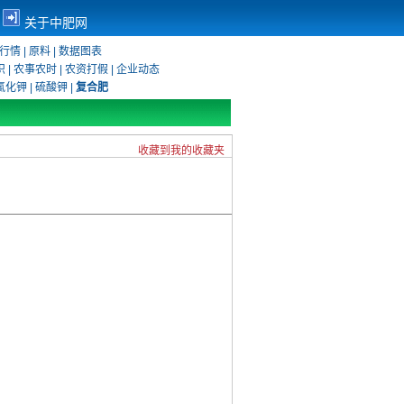
关于中肥网
行情
|
原料
|
数据图表
识
|
农事农时
|
农资打假
|
企业动态
氯化钾
|
硫酸钾
|
复合肥
收藏到我的收藏夹