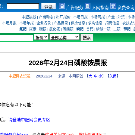
码：
广告服务
入网指南
资费查询
中肥晨报
|
产销动态
|
出厂报价
|
市场日报
|
市场周报
|
产量
|
外贸
|
市场
市场月报
|
市场年报
|
企业名录
|
产品目录
|
供应信息
|
求购信息
|
招商信息
|
农技农
氮肥
|
尿素
|
碳铵
|
氯化铵
|
硫酸铵
|
磷肥
|
普钙
|
磷酸一铵
|
二铵
|
钾肥
|
2026年2月24日磷酸铵晨报
中肥网农资通
2026/2/24 来源：
本网原创
【
大
中
小
】【
关闭
】
本信息有以下可能：
后，
请登陆中肥网会员专区
看服务介绍>>>
，请点击
这里关闭本页面，继续浏览即可
！