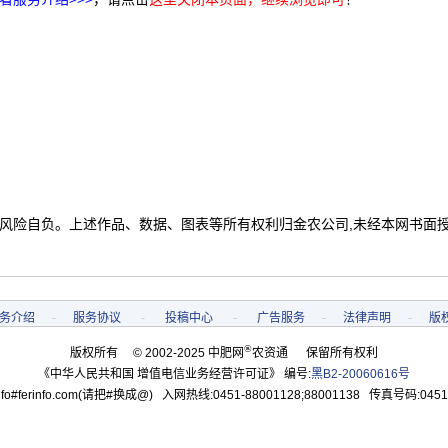
 风险自负。上述作品、数据、图表等所有权利归金农公司,未经本网书面
务介绍
-
服务协议
-
投稿中心
-
广告服务
-
法律声明
-
版
®
版权所有 © 2002-2025 中肥网
农资通 保留所有权利
《中华人民共和国 增值电信业务经营许可证》 编号:
黑B2-20060616号
o#ferinfo.com(请把#换成@) 入网热线:0451-88001128;88001138 传真号码:0451