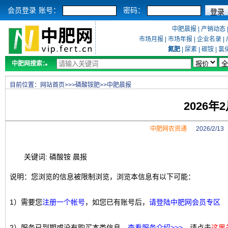
会员登录
账号：
密码：
中肥晨报
|
产销动态
市场月报
|
市场年报
|
企业名录
|
氮肥
|
尿素
|
碳铵
|
氯
中肥网搜索：
目前位置：
网站首页
>>>
磷酸铵肥
>>
中肥晨报
2026年
中肥网农资通
2026/2/1
关键词: 磷酸铵 晨报
说明：您浏览的信息被限制浏览，浏览本信息有以下可能：
1）需要您
注册一个帐号
，如您已有账号后，
请登陆中肥网会员专区
2）服务已到期或没有购买本类信息，
查看服务介绍>>>
，请点击
这里