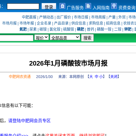
码：
广告服务
入网指南
资费查询
中肥晨报
|
产销动态
|
出厂报价
|
市场日报
|
市场周报
|
产量
|
外贸
|
市场
市场月报
|
市场年报
|
企业名录
|
产品目录
|
供应信息
|
求购信息
|
招商信息
|
农技农
氮肥
|
尿素
|
碳铵
|
氯化铵
|
硫酸铵
|
磷肥
|
普钙
|
磷酸一铵
|
二铵
|
钾肥
|
2026年1月磷酸铵市场月报
中肥网农资通
2026/1/30 来源：
本网原创
【
大
中
小
】【
关闭
】
本信息有以下可能：
后，
请登陆中肥网会员专区
看服务介绍>>>
，请点击
这里关闭本页面，继续浏览即可
！