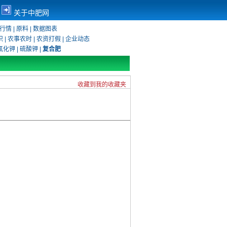
关于中肥网
行情
|
原料
|
数据图表
识
|
农事农时
|
农资打假
|
企业动态
氯化钾
|
硫酸钾
|
复合肥
收藏到我的收藏夹