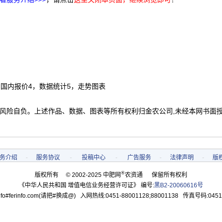
，国内报价4，数据统计5，走势图表
 风险自负。上述作品、数据、图表等所有权利归金农公司,未经本网书面
务介绍
-
服务协议
-
投稿中心
-
广告服务
-
法律声明
-
版
®
版权所有 © 2002-2025 中肥网
农资通 保留所有权利
《中华人民共和国 增值电信业务经营许可证》 编号:
黑B2-20060616号
o#ferinfo.com(请把#换成@) 入网热线:0451-88001128;88001138 传真号码:0451