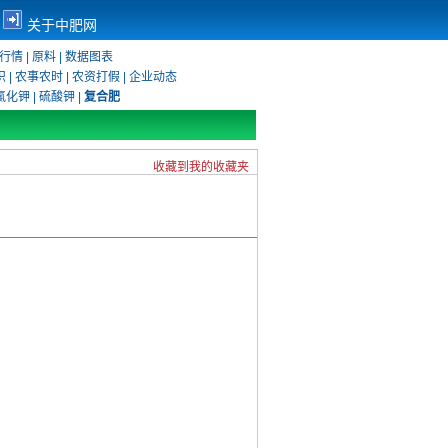
关于中肥网
行情
|
原料
|
数据图表
识
|
农事农时
|
农资打假
|
企业动态
氯化钾
|
硫酸钾
|
复合肥
收藏到我的收藏夹