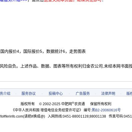
，国内报价4，国际报价5，数据统计6，走势图表
 风险自负。上述作品、数据、图表等所有权利归金农公司,未经本网书面
务介绍
-
服务协议
-
投稿中心
-
广告服务
-
法律声明
-
版
®
版权所有 © 2002-2025 中肥网
农资通 保留所有权利
《中华人民共和国 增值电信业务经营许可证》 编号:
黑B2-20060616号
o#ferinfo.com(请把#换成@) 入网热线:0451-88001128;88001138 传真号码:0451