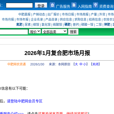
码：
广告服务
入网指南
资费查询
中肥晨报
|
产销动态
|
出厂报价
|
市场日报
|
市场周报
|
产量
|
外贸
|
市场
市场月报
|
市场年报
|
企业名录
|
产品目录
|
供应信息
|
求购信息
|
招商信息
|
农技农
氮肥
|
尿素
|
碳铵
|
氯化铵
|
硫酸铵
|
磷肥
|
普钙
|
磷酸一铵
|
二铵
|
钾肥
|
2026年1月复合肥市场月报
中肥网农资通
2026/1/30 来源：
本网原创
【
大
中
小
】【
关闭
】
本信息有以下可能：
后，
请登陆中肥网会员专区
看服务介绍>>>
，请点击
这里关闭本页面，继续浏览即可
！