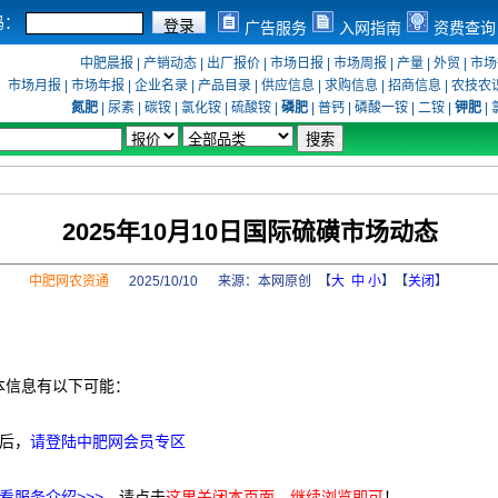
码：
广告服务
入网指南
资费查询
中肥晨报
|
产销动态
|
出厂报价
|
市场日报
|
市场周报
|
产量
|
外贸
|
市场
市场月报
|
市场年报
|
企业名录
|
产品目录
|
供应信息
|
求购信息
|
招商信息
|
农技农
氮肥
|
尿素
|
碳铵
|
氯化铵
|
硫酸铵
|
磷肥
|
普钙
|
磷酸一铵
|
二铵
|
钾肥
|
2025年10月10日国际硫磺市场动态
中肥网农资通
2025/10/10 来源：
本网原创
【
大
中
小
】【
关闭
】
本信息有以下可能：
后，
请登陆中肥网会员专区
看服务介绍>>>
，请点击
这里关闭本页面，继续浏览即可
！