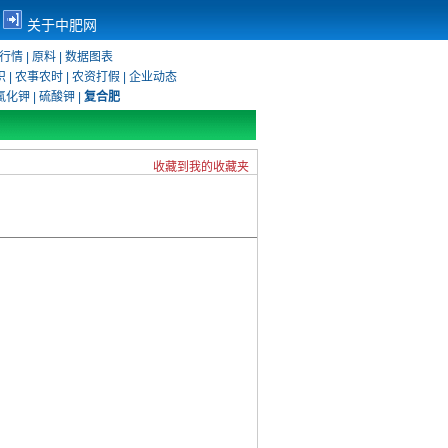
关于中肥网
行情
|
原料
|
数据图表
识
|
农事农时
|
农资打假
|
企业动态
氯化钾
|
硫酸钾
|
复合肥
收藏到我的收藏夹