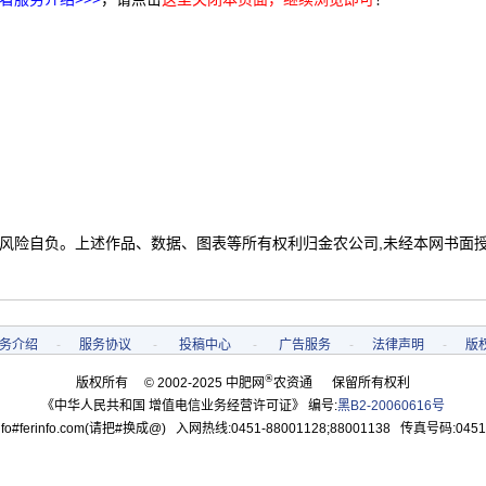
 风险自负。上述作品、数据、图表等所有权利归金农公司,未经本网书面
务介绍
-
服务协议
-
投稿中心
-
广告服务
-
法律声明
-
版
®
版权所有 © 2002-2025 中肥网
农资通 保留所有权利
《中华人民共和国 增值电信业务经营许可证》 编号:
黑B2-20060616号
o#ferinfo.com(请把#换成@) 入网热线:0451-88001128;88001138 传真号码:0451