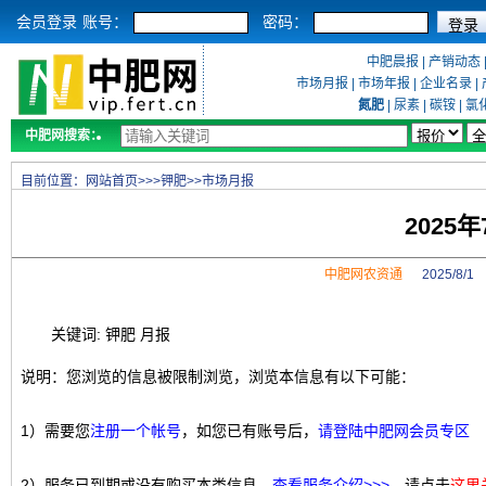
会员登录
账号：
密码：
中肥晨报
|
产销动态
市场月报
|
市场年报
|
企业名录
|
氮肥
|
尿素
|
碳铵
|
氯
中肥网搜索：
目前位置：
网站首页
>>>
钾肥
>>
市场月报
2025
中肥网农资通
2025/8/
关键词: 钾肥 月报
说明：您浏览的信息被限制浏览，浏览本信息有以下可能：
1）需要您
注册一个帐号
，如您已有账号后，
请登陆中肥网会员专区
2）服务已到期或没有购买本类信息，
查看服务介绍>>>
，请点击
这里