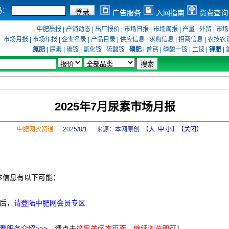
码：
广告服务
入网指南
资费查询
中肥晨报
|
产销动态
|
出厂报价
|
市场日报
|
市场周报
|
产量
|
外贸
|
市场
市场月报
|
市场年报
|
企业名录
|
产品目录
|
供应信息
|
求购信息
|
招商信息
|
农技农
氮肥
|
尿素
|
碳铵
|
氯化铵
|
硫酸铵
|
磷肥
|
普钙
|
磷酸一铵
|
二铵
|
钾肥
|
2025年7月尿素市场月报
中肥网农资通
2025/8/1 来源：
本网原创
【
大
中
小
】【
关闭
】
本信息有以下可能：
后，
请登陆中肥网会员专区
看服务介绍>>>
，请点击
这里关闭本页面，继续浏览即可
！