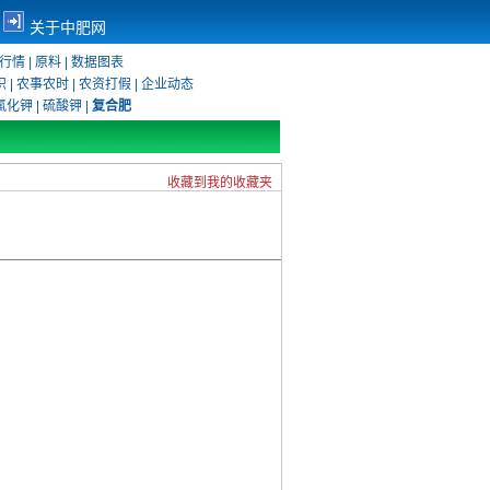
关于中肥网
行情
|
原料
|
数据图表
识
|
农事农时
|
农资打假
|
企业动态
氯化钾
|
硫酸钾
|
复合肥
收藏到我的收藏夹