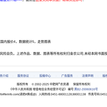
，国内报价4，数据统计5，走势图表
 风险自负。上述作品、数据、图表等所有权利归金农公司,未经本网书面
务介绍
-
服务协议
-
投稿中心
-
广告服务
-
法律声明
-
版
®
版权所有 © 2002-2025 中肥网
农资通 保留所有权利
《中华人民共和国 增值电信业务经营许可证》 编号:
黑B2-20060616号
o#ferinfo.com(请把#换成@) 入网热线:0451-88001128;88001138 传真号码:0451