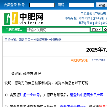
会员登录
账号：
密码：
中肥晨报
|
产销动态
市场月报
|
市场年报
|
企业名录
|
氮肥
|
尿素
|
碳铵
|
氯
中肥网搜索：
目前位置：
网站首页
>>>
磷酸铵肥
>>
中肥晨报
2025年
中肥网农资通
2025/7/1
关键词: 磷酸铵 晨报
说明：您浏览的信息被限制浏览，浏览本信息有以下可能：
1）需要您
注册一个帐号
，如您已有账号后，
请登陆中肥网会员专区
2）服务已到期或没有购买本类信息，
查看服务介绍>>>
，请点击
这里