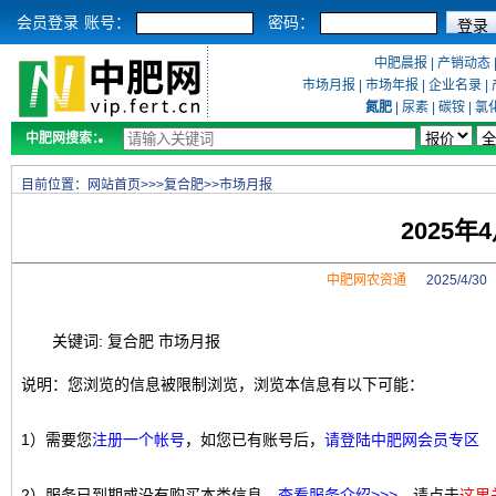
会员登录
账号：
密码：
中肥晨报
|
产销动态
市场月报
|
市场年报
|
企业名录
|
氮肥
|
尿素
|
碳铵
|
氯
中肥网搜索：
目前位置：
网站首页
>>>
复合肥
>>
市场月报
2025
中肥网农资通
2025/4/3
关键词: 复合肥 市场月报
说明：您浏览的信息被限制浏览，浏览本信息有以下可能：
1）需要您
注册一个帐号
，如您已有账号后，
请登陆中肥网会员专区
2）服务已到期或没有购买本类信息，
查看服务介绍>>>
，请点击
这里