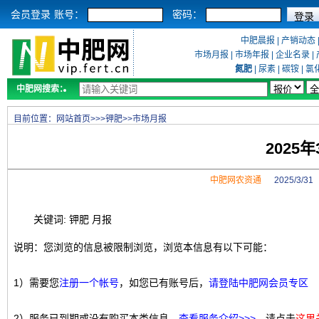
会员登录
账号：
密码：
中肥晨报
|
产销动态
市场月报
|
市场年报
|
企业名录
|
氮肥
|
尿素
|
碳铵
|
氯
中肥网搜索：
目前位置：
网站首页
>>>
钾肥
>>
市场月报
2025
中肥网农资通
2025/3/3
关键词: 钾肥 月报
说明：您浏览的信息被限制浏览，浏览本信息有以下可能：
1）需要您
注册一个帐号
，如您已有账号后，
请登陆中肥网会员专区
2）服务已到期或没有购买本类信息，
查看服务介绍>>>
，请点击
这里