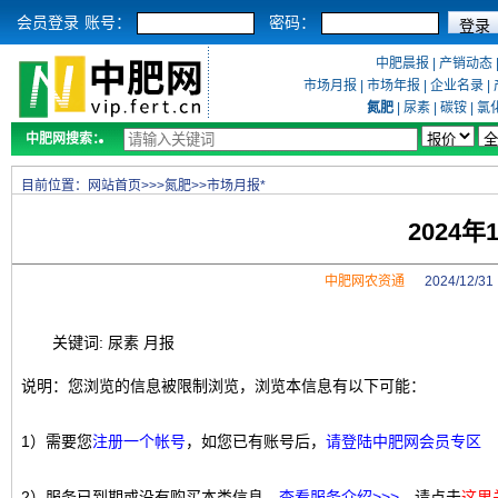
会员登录
账号：
密码：
中肥晨报
|
产销动态
市场月报
|
市场年报
|
企业名录
|
氮肥
|
尿素
|
碳铵
|
氯
中肥网搜索：
目前位置：
网站首页
>>>
氮肥
>>
市场月报*
2024
中肥网农资通
2024/12/
关键词: 尿素 月报
说明：您浏览的信息被限制浏览，浏览本信息有以下可能：
1）需要您
注册一个帐号
，如您已有账号后，
请登陆中肥网会员专区
2）服务已到期或没有购买本类信息，
查看服务介绍>>>
，请点击
这里