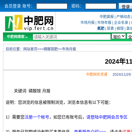
会员登录
账号：
密码：
中肥晨报
|
产销动态
市场月报
|
市场年报
|
企业名录
|
氮肥
|
尿素
|
碳铵
|
氯
中肥网搜索：
目前位置：
网站首页
>>>
磷酸铵肥
>>
市场月报
2024年
中肥网农资通
2024/11/
关键词: 磷酸铵 月报
说明：您浏览的信息被限制浏览，浏览本信息有以下可能：
1）需要您
注册一个帐号
，如您已有账号后，
请登陆中肥网会员专区
2）服务已到期或没有购买本类信息，
查看服务介绍>>>
，请点击
这里